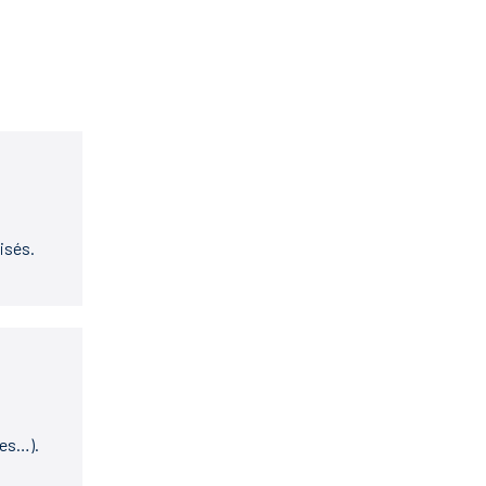
isés.
ues…).