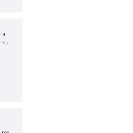
 et
utils
aison