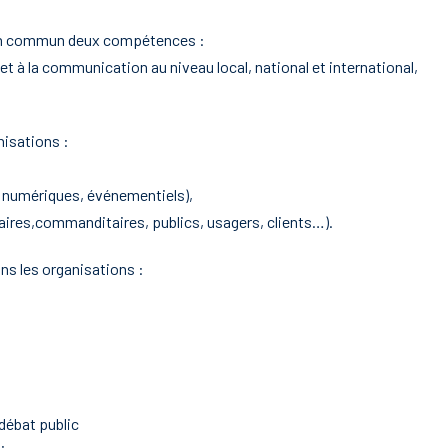
 en commun deux compétences :
n et à la communication au niveau local, national et international,
isations :
 numériques, événementiels),
ataires,commanditaires, publics, usagers, clients…).
s les organisations :
débat public