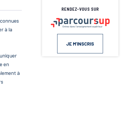
RENDEZ-VOUS SUR
econnues
r à la
JE M’INSCRIS
muniquer
se en
galement à
rs