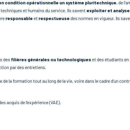
en condition opérationnelle un système pluritechnique
, de l’
 techniques et humains du service. Ils savent
exploiter et analys
ère
responsable
et
respectueuse
des normes en vigueur. Ils save
us des
filières générales ou technologiques
et des étudiants en 
tion par des entretiens.
re de la formation tout au long de la vie, voire dans le cadre d’un con
es acquis de l’expérience (VAE).